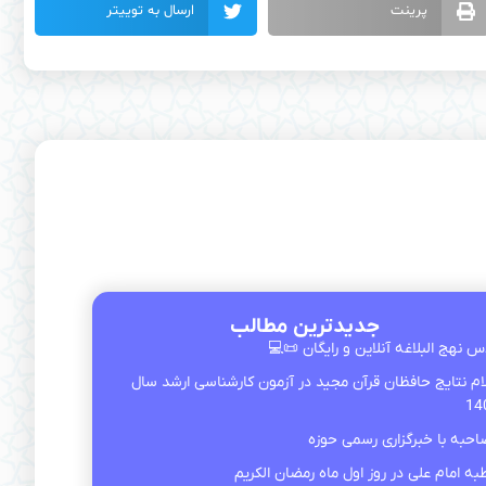
ارسال به توییتر
پرینت
جدیدترین مطالب
کلاس نهج‌ البلاغه آنلاین و رایگان 
اعلام نتایج حافظان قرآن مجید در آزمون كارشناسی ارشد 
14
مصاحبه با خبرگزاری رسمی ح
خطبه امام علی در روز اول ماه رمضان الک