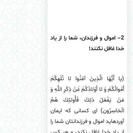
– اموال و فرزندان، شما را از یاد
ا غافل نكنند
!
ا أَیُّهَا الَّذِینَ آمَنُوا لا تُلْهِكُمْ
مْوالُكُمْ وَ لا أَوْلادُكُمْ عَنْ ذِكْرِ اللَّهِ وَ
نْ یَفْعَلْ ذلِكَ فَأُولئِكَ هُمُ
ْخاسِرُون) اى كسانى كه ایمان
رده‏اید اموال و فرزندانتان شما را
 یاد خدا غافل نكند، و هر كس