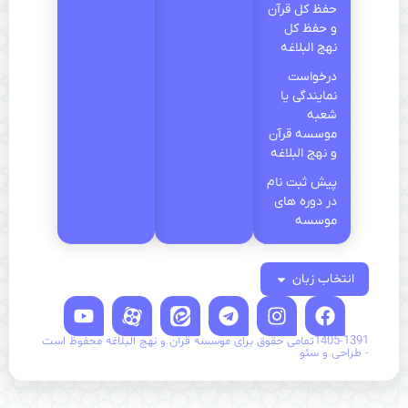
حفظ کل قرآن
و حفظ کل
نهج البلاغه
درخواست
نمایندگی یا
شعبه
موسسه قرآن
و نهج البلاغه
پیش ثبت نام
در دوره های
موسسه
انتخاب زبان
1405-1391تمامی حقوق برای موسسه قرآن و نهج البلاغه محفوظ است
- طراحی و سئو