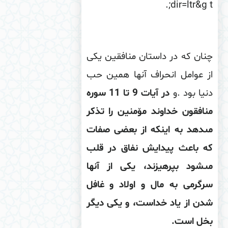
.
dir=ltr&g 
ان كه در داستان منافقین یكى
 عوامل انحراف آنها همین حب
یا بود
.
و
در آیات 9 تا 11 سوره
افقون خداوند مۆمنین را تذكر
‏دهد به اینكه از بعضى صفات
ه باعث پیدایش نفاق در قلب
‏شود بپرهیزند، یكى از آنها
گرمى به مال و اولاد و غافل
ن از یاد خداست، و یكى دیگر
خل است
.