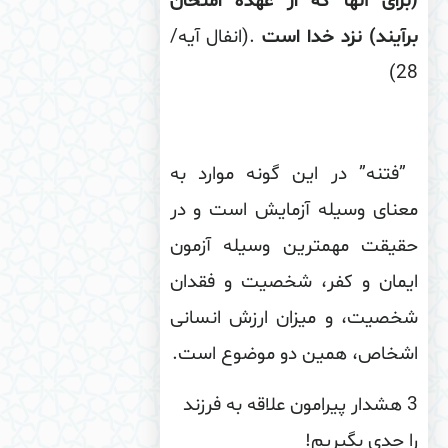
راى آنها كه از عهده امتحان
آیند) نزد خدا است
. ‌
(انفال آیه/
2
فتنه” در این گونه موارد به
عناى وسیله آزمایش است و در
قیقت مهم‏ترین وسیله آزمون
یمان و كفر، شخصیت و فقدان
خصیت، و میزان ارزش انسانى
شخاص، همین دو موضوع است
.
3 هشدار پیرامون علاقه به فرزند
 جدی بگیریم!