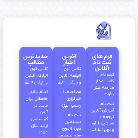
فرم های
آخرین
جدیدترین
ثبت نام
اخبار
مطالب
آنلاین
کلاس نهج‌
کلاس نهج‌
ثبت نام
البلاغه آنلاین
البلاغه آنلاین
کلاس مجازی
و رایگان 📜💻
و رایگان 📜💻
مدرسه هنر
مصاحبه با
اعلام نتایج
تلاوت
خبرگزاری
حافظان قرآن
ثبت نام
رسمی حوزه
مجید در
آموزش آنلاین
آزمون
ثبت نام
ترجمه و
كارشناسی
بیستمین
مفاهیم قرآن
ارشد سال
دوره آزمون
و نهج البلاغه
1404
های تخصصی