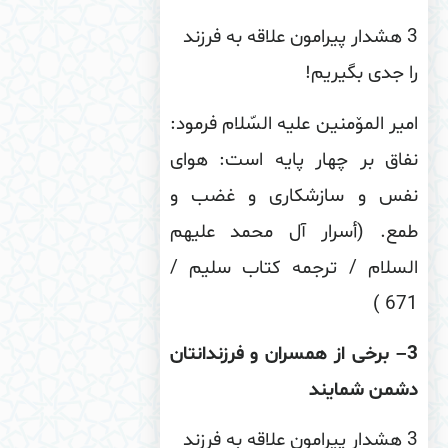
3 هشدار پیرامون علاقه به فرزند
 جدی بگیریم!
یر المۆمنین علیه السّلام فرمود:
فاق بر چهار پایه است: هواى
فس و سازشكارى و غضب و
مع. (أسرار آل محمد علیهم
سلام
/
ترجمه كتاب سلیم /
)
67
– برخى از همسران و فرزندانتان
شمن شمایند
3 هشدار پیرامون علاقه به فرزند