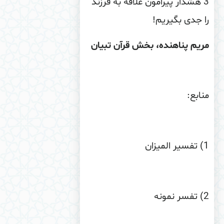
3 هشدار پیرامون علاقه به فرزند
 جدی بگیریم!
یم پناهنده، بخش قرآن تبیان
ابع
:
) تفسیر المیزان
) تفسر نمونه