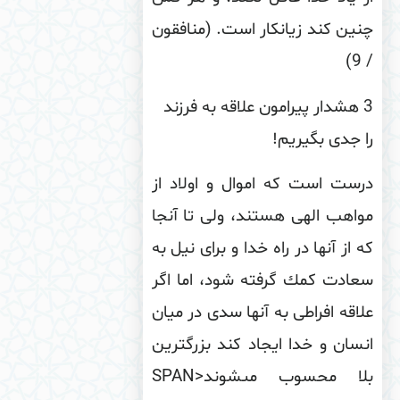
ین كند زیانكار است. (منافقون
/
3 هشدار پیرامون علاقه به فرزند
 جدی بگیریم!
ست است كه اموال و اولاد از
اهب الهى هستند، ولى تا آنجا
 از آنها در راه خدا و براى نیل به
ادت كمك گرفته شود، اما اگر
اقه افراطى به آنها سدى در میان
سان و خدا ایجاد كند بزرگترین
لا محسوب مى‏شوند
<SPAN