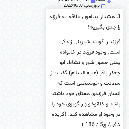
2noor
انتشار:
2014/01/18
بروزرسانی: 2022/10/03
3 هشدار پیرامون علاقه به فرزند
 جدی بگیریم!
زند را گویند شیرینی زندگی
ت. وجود فرزند در خانواده
نی حضور شور و نشاط. ابو
فر باقر (علیه السلام) گفت: از
عادت و خوشبختى است كه
سان فرزندى همتاى خود داشته
شد و خلق‏وخو و رنگ‏وبوى خود را
 وجود او مشاهده كند. (گزیده
ى/ ج‏5 / 186 )