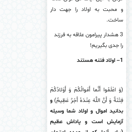
 محبت به اولاد را جهت دار
اخت
.
3 هشدار پیرامون علاقه به فرزند
 جدی بگیریم!
– اولاد فتنه هستند
َ اعْلَمُوا أَنَّما أَمْوالُكُمْ وَ أَوْلادُكُمْ
تْنَةٌ وَ أَنَّ اللَّهَ عِنْدَهُ أَجْرٌ عَظِیمٌ)
و
انید اموال و اولاد شما وسیله
زمایش است و پاداش عظیم