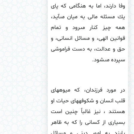
ا دارند، اما به هنگامى كه پاى
 مسئله مالى به میان مى‏آید،
مه چیز كنار مى‏رود و تمام
انین الهى، و مسائل انسانى، و
ق و عدالت، به دست فراموشى
رده مى‏شود
.
 مورد فرزندان، كه میوه‏هاى
ب انسان و شكوفه‏هاى حیات او
ستند ، نیز غالباً چنین است
یارى از كسانى را كه به ظاهر
ا‏بند به امور دینى و مسائل