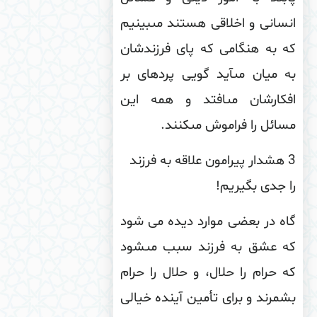
سانى و اخلاقى هستند مى‏بینیم
 به هنگامى كه پاى فرزندشان
 میان مى‏آید گویى پرده‏اى بر
فكارشان مى‏افتد و همه این
ائل را فراموش مى‏كنند
.
3 هشدار پیرامون علاقه به فرزند
 جدی بگیریم!
ه در بعضی موارد دیده می شود
ه عشق به فرزند سبب مى‏شود
 حرام را حلال، و حلال را حرام
مرند و براى تأمین آینده خیالى