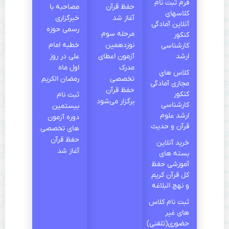
فرم ثبت نام
حفظ قرآن
مصاحبه با
کلاسهای
آغاز شد
خبرگزاری
آنلاین آمادگی
رسمی حوزه
مرحله سوم
کنکور
نوزدهمین
خطبه امام
کارشناسی
ارشد
آزمون اعطای
علی در روز
مدرک
اول ماه
کلاس های
تخصصی
رمضان الکریم
مجازی آمادگی
حفظ قرآن
کنکور
ثبت نام
برگزار می‌شود
کارشناسی
بیستمین
ارشد علوم
دوره آزمون
قرآن و حدیث
های تخصصی
حفظ قرآن
خرید آنلاین
آغاز شد
بسته های
آموزشی حفظ
کل قرآن کریم
و نهج البلاغه
ثبت نام کلاس
های غیر
حضوری(تلفنی)