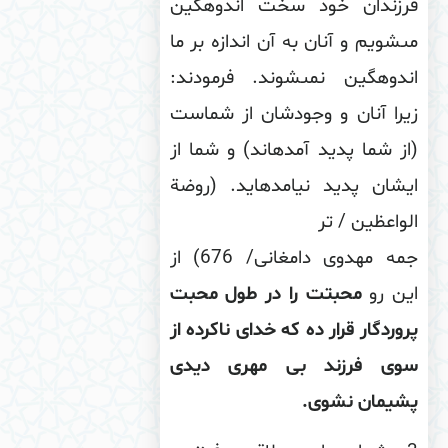
رزندان خود سخت اندوهگین
‏شویم و آنان به آن اندازه بر ما
ندوهگین نمى‏شوند. فرمودند:
را آنان و وجودشان از شماست
ز شما پدید آمده‏اند)
و شما از
شان پدید نیامده‏اید. (روضة
واعظین / تر
جمه مهدوى دامغانى/ 676) از
ین رو
محبتت را در طول محبت
وردگار قرار ده که خدای ناکرده از
وی فرزند بی مهری دیدی
شیمان نشوی
.