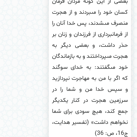
ضى از این گونه مردان فرمان
ان خود را مى‏بردند و از هجرت
صرف مى‏شدند، پس خدا آنان را
 فرمانبردارى از فرزندان و زنان بر
ذر داشت، و بعضى دیگر به
رت مى‏پرداختند و به بازماندگان
ود مى‏گفتند: به خداى سوگند
 اگر با من به مهاجرت نپردازید
 سپس خدا من و شما را در
رزمین هجرت در كنار یكدیگر
مع كند، هیچ سودى براى شما
خواهم داشت» (تفسیر هدایت،
36)