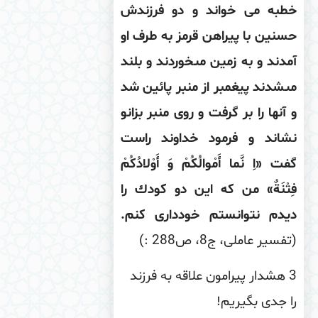
طبه می خواند و دو فرزندش
نین با پیراهن قرمز به طرف او
دند و به زمین مى‏خوردند و بلند
‏شدند پیغمبر از منبر پائین شد
آنها را بر گرفت و روى منبر بزانو
شاند و فرمود خداوند راست
ت «اِ ‏نَّما أَمْوالُكُمْ وَ أَوْلادُكُمْ
تْنَةٌ» من كه این دو كودك را
یدم نتوانستم خوددارى كنم
.
فسیر عاملی، ج‏8، ص
: 288
)
3 هشدار پیرامون علاقه به فرزند
 جدی بگیریم!