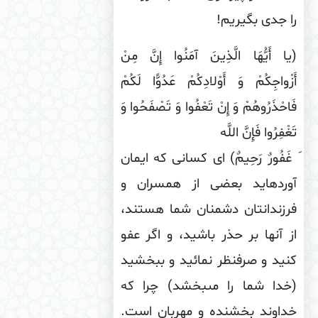
 جدی بگیریم!
ا أَیُّهَا الَّذِینَ آمَنُوا إِنَّ مِنْ
زْواجِكُمْ وَ أَوْلادِكُمْ عَدُوًّا لَكُمْ
احْذَرُوهُمْ وَ إِنْ تَعْفُوا وَ تَصْفَحُوا وَ
ْفِرُوا فَإِنَّ اللَّه
غَفُورٌ رَحِیمٌ) اى كسانى كه ایمان
ورده‏اید بعضى از همسران و
زندانتان دشمنان شما هستند،
 آنها بر حذر باشید، و اگر عفو
ید و صرفنظر نمائید و ببخشید
خدا شما را مى‏بخشد) چرا كه
داوند بخشنده و مهربان است.