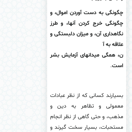
ونگى به دست آوردن اموال، و
گونگى خرج كردن آنها، و طرز
اهدارى آن، و میزان دلبستگى و
اقه به آ
 همگى میدان‏هاى آزمایش بشر
ست
.
یارند كسانى كه از نظر عبادات
عمولى و تظاهر به دین و
هب، و حتى گاهى از نظر انجام
ستحبات، بسیار سخت گیرند و