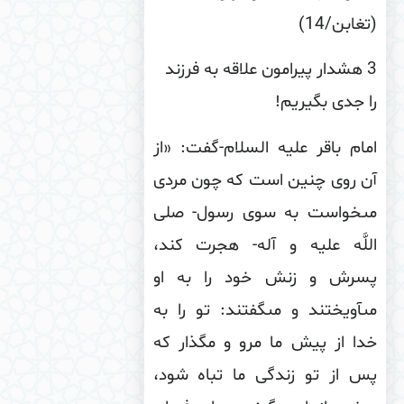
غابن/14)
3 هشدار پیرامون علاقه به فرزند
 جدی بگیریم!
ام باقر علیه السلام-گفت: «از
ن روى چنین است كه چون مردى
ى‏خواست به سوى رسول- صلى
لَّه علیه و آله- هجرت كند،
سرش و زنش خود را به او
‏آویختند و مى‏گفتند: تو را به
ا از پیش ما مرو و مگذار كه
س از تو زندگى ما تباه شود،